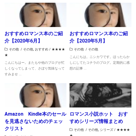
おすすめロマンス本のご紹
おすすめロマンス本のご紹
介【2020年6月】
介【2020年5月】
その他
/
その他
,
おすすめ
/
★★★★
その他
/
その他
★
こんにちは。ニシカワです。ほったらか
こんにちはー。またもや他のブログが忙
しにしてたコチラのブログ。定期的に感
しくなってしまって、さぼり気味なって
想の記事 ...
すみませ ...
Amazon Kindle本のセール
ロマンス小説ホット おす
を見逃さないためのチェッ
すめシリーズ情報まとめ
クリスト
その他
/
その他
,
シリーズ
/
★★★★
★