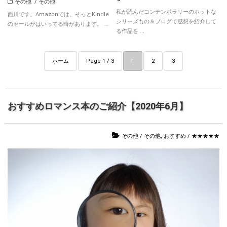
その他
/
その他
私が読んだコンテンポラリーのホットな
西川です。Amazonでは、そっとKindle
シリーズもの＆ブログで感想を紹介して
のセールがはいってる時があります。 ...
る作品を ...
ホーム
Page 1 / 3
1
2
3
おすすめロマンス本のご紹介【2020年6月】
その他
/
その他
,
おすすめ
/
★★★★★