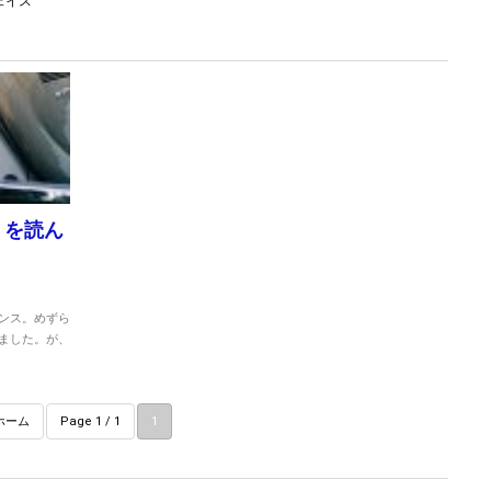
ェイス
』を読ん
ンス。めずら
ました。が、
ホーム
Page 1 / 1
1