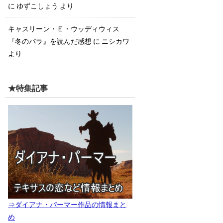
に
ゆずこしょう
より
キャスリーン・Ｅ・ウッディウィス
『冬のバラ』を読んだ感想
に
ニシカワ
より
★特集記事
⇒ダイアナ・パーマー作品の情報まと
め