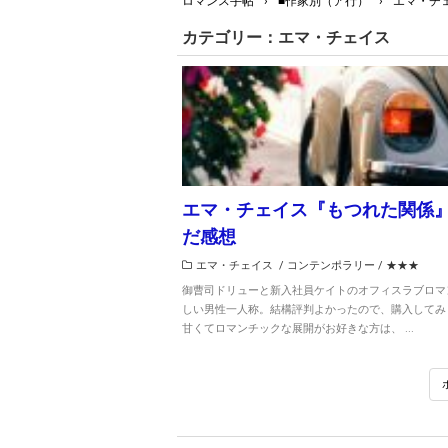
ロマンス手帖
›
■作家別（ア行）
›
エマ・チ
カテゴリー：エマ・チェイス
エマ・チェイス『もつれた関係
だ感想
エマ・チェイス
/
コンテンポラリー
/
★★★
御曹司ドリューと新入社員ケイトのオフィスラブロマ
しい男性一人称。結構評判よかったので、購入してみ
甘くてロマンチックな展開がお好きな方は、 ...