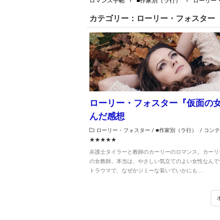
ロマンス手帖
›
■作家別（ラ行）
›
ローリー
カテゴリー：ローリー・フォスター
ローリー・フォスター『仮面の
んだ感想
ローリー・フォスター
/
■作家別（ラ行）
/
コンテ
★★★★★
弁護士タイラーと教師のカーリーのロマンス。カーリ
の女教師。本当は、やさしい気立てのよい女性なんで
トラウマで、なぜかジミーな装いでいかにも ...