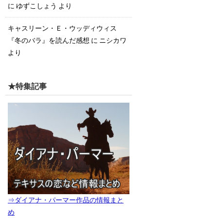
に
ゆずこしょう
より
キャスリーン・Ｅ・ウッディウィス
『冬のバラ』を読んだ感想
に
ニシカワ
より
★特集記事
⇒ダイアナ・パーマー作品の情報まと
め