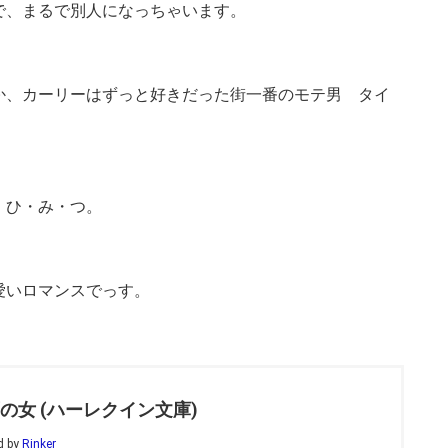
で、まるで別人になっちゃいます。
か、カーリーはずっと好きだった街一番のモテ男 タイ
 ひ・み・つ。
愛いロマンスでっす。
の女 (ハーレクイン文庫)
d by
Rinker