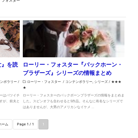
・フォスター
女』を読
ローリー・フォスター『バックホーン・
ブラザーズ』シリーズの情報まとめ
ンポラリー
/
ローリー・フォスター
/
コンテンポラリー
,
シリーズ
/
★★★
★
ーはバツイチ
ローリー・フォスターのバックボーンブラザーズの情報をまとめま
すが、前夫と
した。スピンオフも合わせると5作品。そんなに有名なシリーズで
はありませんが、大男のアメリカンなイケメ ...
ホーム
Page 1 / 1
1