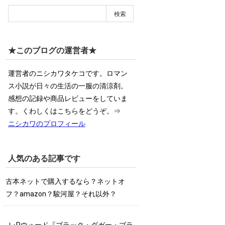
★このブログの運営者★
運営者のニシカワタケコです。ロマン
ス小説が日々の生活の一服の清涼剤。
感想の記録や商品レビューをしていま
す。くわしくはこちらをどうぞ。⇒
ニシカワのプロフィール
人気のある記事です
古本ネットで購入するなら？ネットオ
フ？amazon？駿河屋？それ以外？
Ｊ･Rウォード『ブラック・ダガー・ブラ