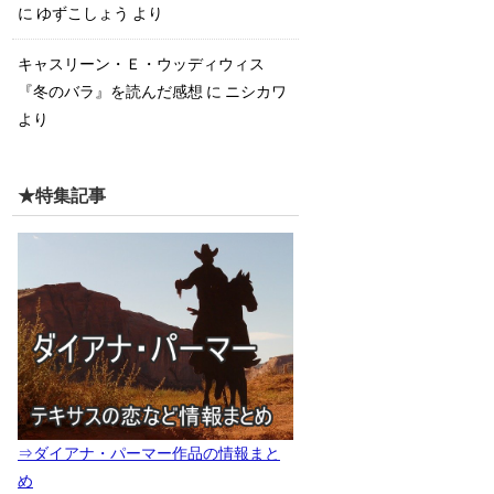
に
ゆずこしょう
より
キャスリーン・Ｅ・ウッディウィス
『冬のバラ』を読んだ感想
に
ニシカワ
より
★特集記事
⇒ダイアナ・パーマー作品の情報まと
め