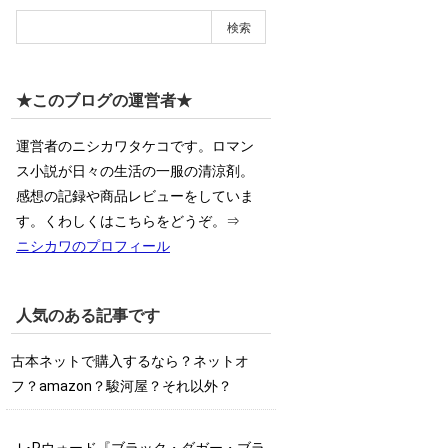
★このブログの運営者★
運営者のニシカワタケコです。ロマン
ス小説が日々の生活の一服の清涼剤。
感想の記録や商品レビューをしていま
す。くわしくはこちらをどうぞ。⇒
ニシカワのプロフィール
人気のある記事です
古本ネットで購入するなら？ネットオ
フ？amazon？駿河屋？それ以外？
Ｊ･Rウォード『ブラック・ダガー・ブラ