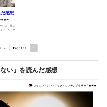
んだ感想
★★★★
ーレと、彼の
婦ジェシカの
ホーム
Page 1 / 1
1
わない』を読んだ感想
シャロン・ケンドリック
/
コンテンポラリー
/
★★★