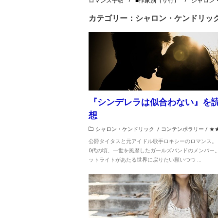
ロマンス手帖
›
■作家別（サ行）
›
シャロン
カテゴリー：シャロン・ケンドリッ
『シンデレラは似合わない』を
想
シャロン・ケンドリック
/
コンテンポラリー
/
★
公爵タイタスと元アイドル歌手ロキシーのロマンス。
0代の頃、一世を風靡したガールズバンドのメンバー
ットライトがあたる世界に戻りたい願いつつ ...