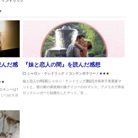
・ケンドリック
ク
読んだ感
『妹と恋人の間』を読んだ感想
シャロン・ケンドリック
/
コンテンポラリー
/
★★★
妹と恋人の間[著]シャロン・ケンドリック[翻訳]大島幸子実業家マ
★★
ットと、彼の家の家政婦の娘デイジーのロマンス。アメリカで有名
ロキシーは1
ロックシンガーと結婚をしたマット。生 ...
。いつかスポ