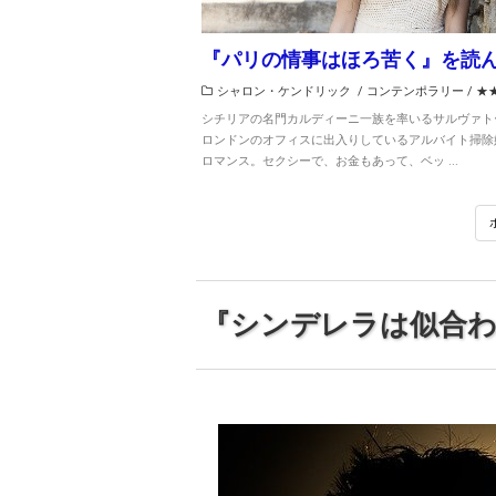
『パリの情事はほろ苦く』を読
シャロン・ケンドリック
/
コンテンポラリー
/
★
シチリアの名門カルディーニ一族を率いるサルヴァト
ロンドンのオフィスに出入りしているアルバイト掃除
ロマンス。セクシーで、お金もあって、ベッ ...
『シンデレラは似合