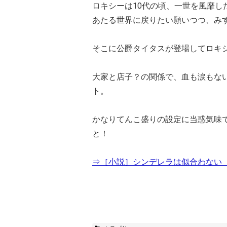
ロキシーは10代の頃、一世を風靡
あたる世界に戻りたい願いつつ、み
そこに公爵タイタスが登場してロキ
大家と店子？の関係で、血も涙もな
ト。
かなりてんこ盛りの設定に当惑気味
と！
⇒［小説］シンデレラは似合わない の