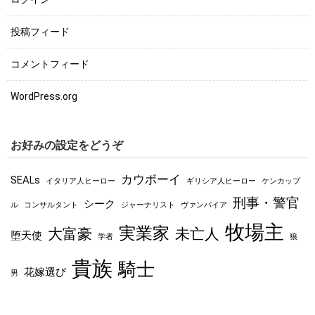
投稿フィード
コメントフィード
WordPress.org
お好みの設定をどうぞ
カウボーイ
SEALs
イタリア人ヒーロー
ギリシア人ヒーロー
ケンカップ
刑事・警官
シーク
ル
コンサルタント
ジャーナリスト
ヴァンパイア
牧場主
実業家
大富豪
未亡人
堕天使
学者
狼
貴族
騎士
花嫁選び
男