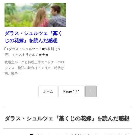
ダラス・シュルツェ『藁く
じの花嫁』を読んだ感想
ダラス・シュルツェ
/
■作家別（タ
行）
/
ヒストリカル
/
★★★
牧場主ルークと料理上手のエレナーのロ
マンス。物語の舞台はアメリカ、時代は
南北戦争 ...
ホーム
Page 1 / 1
1
ダラス・シュルツェ『藁くじの花嫁』を読んだ感想