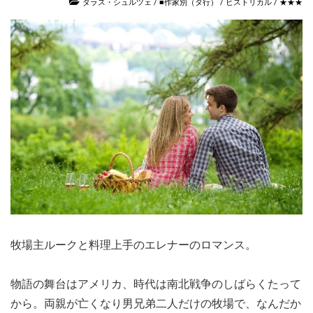
ダラス・シュルツェ
/
■作家別（タ行）
/
ヒストリカル
/
★★★
牧場主ルークと料理上手のエレナーのロマンス。
物語の舞台はアメリカ、時代は南北戦争のしばらくたって
から。両親が亡くなり男兄弟二人だけの牧場で、なんだか