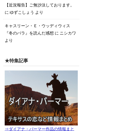
【近況報告】ご無沙汰しております。
に
ゆずこしょう
より
キャスリーン・Ｅ・ウッディウィス
『冬のバラ』を読んだ感想
に
ニシカワ
より
★特集記事
⇒ダイアナ・パーマー作品の情報まと