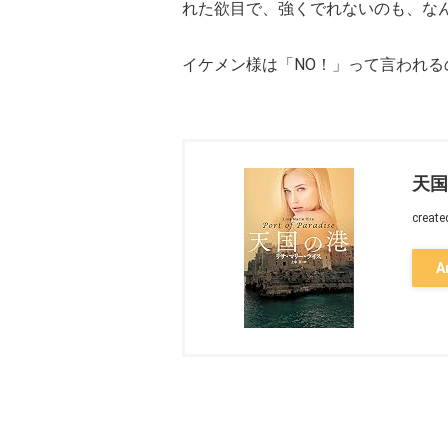
れた欲目で、強くでれないのも、な
イケメン様は「NO！」って言われ
天国
create
A