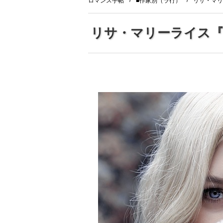
ロマンス手帖
›
■作家別（ラ行）
›
リサ・マリ
リサ・マリーライス『