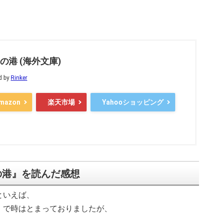
の港 (海外文庫)
d by
Rinker
mazon
楽天市場
Yahooショッピング
の港』を読んだ感想
といえば、
）
で時はとまっておりましたが、