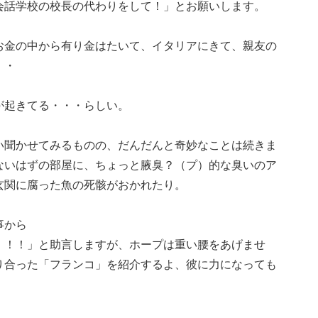
会話学校の校長の代わりをして！」とお願いします。
お金の中から有り金はたいて、イタリアにきて、親友の
・・
が起きてる・・・らしい。
い聞かせてみるものの、だんだんと奇妙なことは続きま
ないはずの部屋に、ちょっと腋臭？（プ）的な臭いのア
玄関に腐った魚の死骸がおかれたり。
事から
！！！」と助言しますが、ホープは重い腰をあげませ
り合った「フランコ」を紹介するよ、彼に力になっても