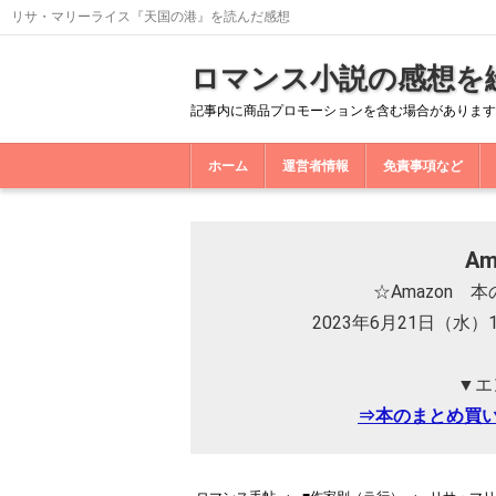
リサ・マリーライス『天国の港』を読んだ感想
ロマンス小説の感想を
記事内に商品プロモーションを含む場合があります
ホーム
運営者情報
免責事項など
A
☆Amazon
2023年6月21日（水）
▼エ
⇒本のまとめ買