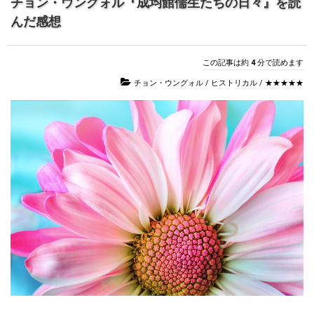
チョン・ウングォル『成均館儒生たちの日々』を読
んだ感想
この記事は約
4
分で読めます
チョン・ウングォル
/
ヒストリカル
/
★★★★★