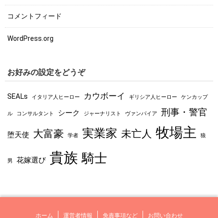
コメントフィード
WordPress.org
お好みの設定をどうぞ
カウボーイ
SEALs
イタリア人ヒーロー
ギリシア人ヒーロー
ケンカップ
刑事・警官
シーク
ル
コンサルタント
ジャーナリスト
ヴァンパイア
牧場主
実業家
大富豪
未亡人
堕天使
学者
狼
貴族
騎士
花嫁選び
男
ホーム
運営者情報
免責事項など
お問い合わせ