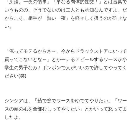
「所詮、一夜の情事」「単なる肉体的性交！」とは言葉で
いうものの、そうでないのは二人とも承知なんですよ。だ
からこそ、相手が「熱い一夜」を軽々しく扱うのが許せな
い。
「俺ってモテるからさ～、今からドラックストアにいって
買ってこないとな～」とかモテるアピールするワースが小
学生の男子なみ！ボンボンで人がいいので許してやってく
ださい(笑)
シンシアは、「茹で窯でワースをゆでてやりたい」「ワー
スの頭の毛を全部むしってやりたい」とかいって怒ってま
したよ。