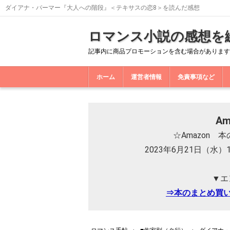
ダイアナ・パーマー『大人への階段』＜テキサスの恋8＞を読んだ感想
ロマンス小説の感想を
記事内に商品プロモーションを含む場合があります
ホーム
運営者情報
免責事項など
A
☆Amazon
2023年6月21日（水）
▼エ
⇒本のまとめ買