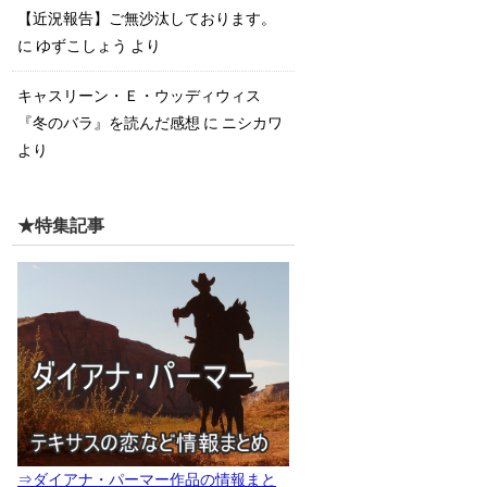
【近況報告】ご無沙汰しております。
に
ゆずこしょう
より
キャスリーン・Ｅ・ウッディウィス
『冬のバラ』を読んだ感想
に
ニシカワ
より
★特集記事
⇒ダイアナ・パーマー作品の情報まと