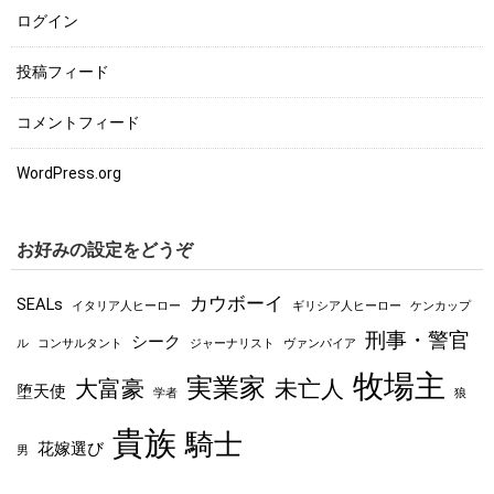
ログイン
投稿フィード
コメントフィード
WordPress.org
お好みの設定をどうぞ
カウボーイ
SEALs
イタリア人ヒーロー
ギリシア人ヒーロー
ケンカップ
刑事・警官
シーク
ル
コンサルタント
ジャーナリスト
ヴァンパイア
牧場主
実業家
大富豪
未亡人
堕天使
学者
狼
貴族
騎士
花嫁選び
男