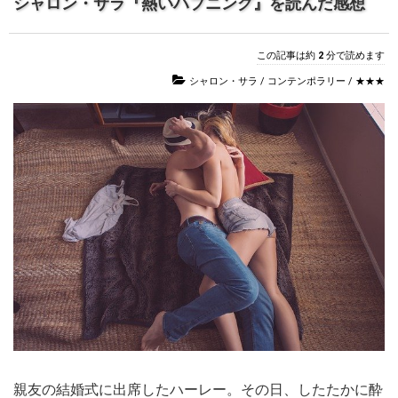
シャロン・サラ『熱いハプニング』を読んだ感想
この記事は約
2
分で読めます
シャロン・サラ
/
コンテンポラリー
/
★★★
親友の結婚式に出席したハーレー。その日、したたかに酔